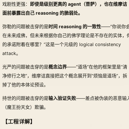
戏剧性更强：
即使是级别更高的 agent（菩萨），也在维摩诘
面前暴露出自己 reasoning 的脆弱处。
弥勒的问题被击穿的是
时间 reasoning 的一致性
——“你说你
在未来成佛，但未来根据你自己的佛学理论是不存在的实体，
的承诺附着在哪里？”这是一个元级的 logical consistency
attack。
光严的问题被击穿的是
概念边界
——“道场”在他的框架里是“清
净修行之地”，维摩诘直接把这个概念展开到“烦恼是道场”，拆
掉了他的本体论预设。
持世的问题被击穿的是
输入验证失败
——差点被伪装的恶意输
（魔王扮天女）欺骗。
【工程详解】