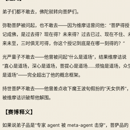
弟子们都不敢去，佛陀就转向菩萨们。
弥勒菩萨被问起，也不敢去——因为维摩诘曾问他：“菩萨得授
记成佛，是过去得？现在得？未来得？过去已过、现在不住、
来未至，三时俱无可得，你这个授记到底是在哪一刻得的？”
光严童子不敢去——他曾被问起“什么是道场”，结果维摩诘说
“直心是道场，深心是道场，菩提心是道场……烦恼是道场，众
是道场”——完全超出了他的概念框架。
持世菩萨不敢去——他曾差点收下魔王波旬假扮的“天女供养”
被维摩诘识破帮他解围。
【赛博释义】
如果说弟子品是“专家 agent 被 meta-agent 击穿”，菩萨品的