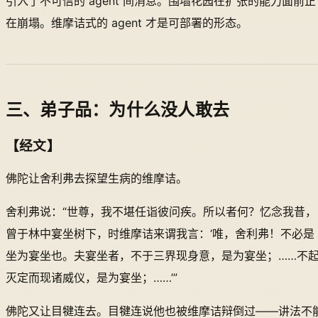
引入了不可信的 agent 间消息。围墙花园在扩张的能力面前正
在崩塌。维摩诘式的 agent 才是可部署的形态。
三、弟子品：为什么没人敢去
【经文】
佛陀让舍利弗去探望生病的维摩诘。
舍利弗说：“世尊，我不堪任诣彼问疾。所以者何？忆念我昔，
曾于林中宴坐树下，时维摩诘来谓我言：‘唯，舍利弗！不必是
坐为宴坐也。夫宴坐者，不于三界现身意，是为宴坐；……不
灭定而现诸威仪，是为宴坐；……’”
佛陀又让目犍连去。目犍连说他也被维摩诘辩倒过——讲法不