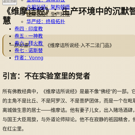
返回顶部
六祖坛经：架构顿悟
《维摩诘经》：生产环境中的沉默
维摩诘经：生产环境
慧
华严经：终极拓扑
卷四 · 印度教
卷五 · 一神教
卷六 · 拜火教
一默如雷。
—— 《维摩诘所说经·入不二法门品》
卷七 · 诺斯替
作者：Vonng
引言：不在实验室里的觉者
所有佛教经典中，《维摩诘所说经》是最不像“佛经”的一部。
的主角不是比丘、不是阿罗汉、不是菩萨团体，而是一个在毗
离城做生意的居士——维摩诘。他有妻子儿女，出入赌场酒肆
与国王大臣周旋，与外道论师辩论。他不在寂静的祇园精舍，
在红尘里。