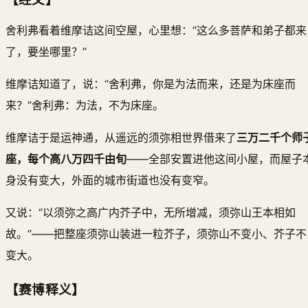
舍利弗看着维摩诘这间空屋，心里想：“这么多菩萨和弟子都来
了，要坐哪里？”
维摩诘知道了，说：“舍利弗，你是为法而来，还是为床座而
来？”舍利弗：为法，不为床座。
维摩诘于是运神通，从遥远的须弥相世界借来了
三万二千个师
座，每个高八万四千由旬
——全部安置进他这间小屋，而屋子
身没有变大，外面的城市街道也没有变窄。
又说：“以须弥之高广内芥子中，无所增减，须弥山王本相如
故。”——把整座须弥山装进一粒芥子，须弥山不变小、芥子不
变大。
【赛博释义】