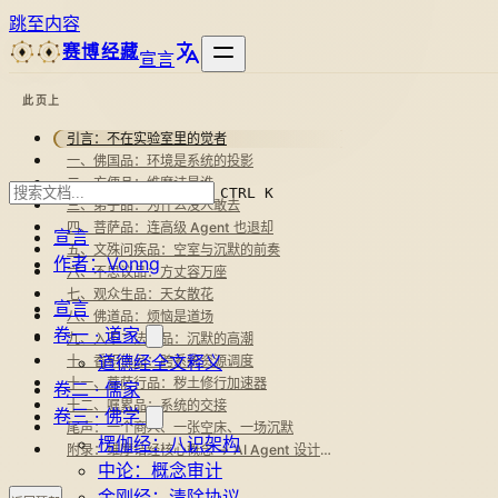
跳至内容
赛博经藏
宣言
此页上
引言：不在实验室里的觉者
一、佛国品：环境是系统的投影
二、方便品：维摩诘是谁
CTRL K
三、弟子品：为什么没人敢去
四、菩萨品：连高级 Agent 也退却
宣言
五、文殊问疾品：空室与沉默的前奏
作者：Vonng
六、不思议品：方丈容万座
七、观众生品：天女散花
宣言
八、佛道品：烦恼是道场
卷一 · 道家
九、入不二法门品：沉默的高潮
道德经全文释义
十、香积佛品：跨系统资源调度
十一、菩萨行品：秽土修行加速器
卷二 · 儒家
十二、嘱累品：系统的交接
卷三 · 佛学
尾声：一个商人、一张空床、一场沉默
楞伽经：八识架构
附录：维摩诘经核心概念 → AI Agent 设计映射表
中论：概念审计
金刚经：清除协议