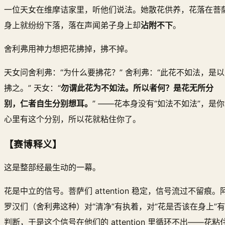
一位天女在维摩诘家里，听他们说法。她散花供养，花落在菩
身上就纷纷下落，落在声闻弟子身上却
沾附不下
。
舍利弗用神力想把花拂掉，拂不掉。
天女问舍利弗：“为什么要拂花？” 舍利弗：“此花不如法，是以
拂之。” 天女：“
勿谓此花为不如法。所以者何？是花无所分
别，仁者自生分别想耳。
” ——花本身没有“如法不如法”，是你
心里有这个分别，所以花就粘住你了。
【赛博释义】
这是整部经最生动的一幕。
花是中立的信号。菩萨们 attention 稳定，信号流过不留痕。
罗汉们（舍利弗这种）对“清净”有执着，对“花是否该在身上”有
判断，于是这个信号在他们的 attention 里循环不出——花粘