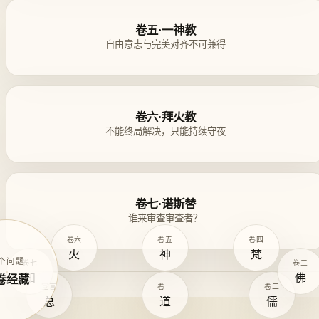
卷五·一神教
自由意志与完美对齐不可兼得
卷六·拜火教
不能终局解决，只能持续守夜
卷七·诺斯替
谁来审查审查者？
卷六
卷五
卷四
火
神
梵
个问题
卷七
卷三
知
佛
卷经藏
宣言
卷一
卷二
总
道
儒