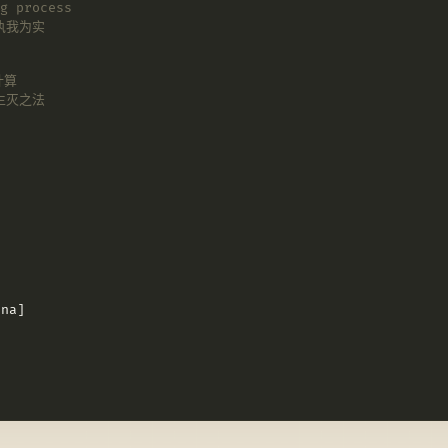
g process
执我为实
计算
生灭之法