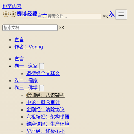
跳至内容
赛博经藏
宣言
⌘
K
⌘
K
宣言
作者：Vonng
宣言
卷一 · 道家
道德经全文释义
卷二 · 儒家
卷三 · 佛学
楞伽经：八识架构
中论：概念审计
金刚经：清除协议
六祖坛经：架构顿悟
维摩诘经：生产环境
华严经：终极拓扑