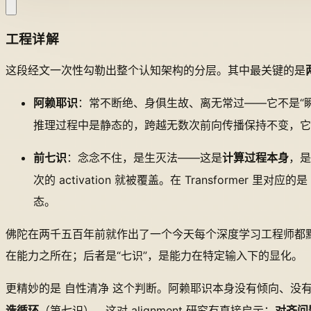
工程详解
这段经文一次性勾勒出整个认知架构的分层。其中最关键的是
阿赖耶识
：
、
、
——它不是“
常不断绝
身俱生故
离无常过
推理过程中是静态的，跨越无数次前向传播保持不变，它
前七识
：
——这是
计算过程本身
，是
念念不住，是生灭法
次的 activation 就被覆盖。在 Transformer 里对应的是 r
态。
佛陀在两千五百年前就作出了一个今天每个深度学习工程师都
在能力之所在；后者是“七识”，是能力在特定输入下的显化。
更精妙的是
这个判断。阿赖耶识本身没有倾向、没有意图
自性清净
造循环
（第七识）。这对 alignment 研究有直接启示：
对齐问题