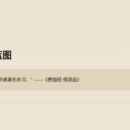
蓝图
断诸漏无余习。”
——《楞伽经·偈颂品》