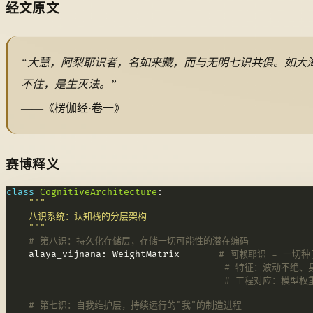
经文原文
“大慧，阿梨耶识者，名如来藏，而与无明七识共俱。如大
不住，是生灭法。”
——《楞伽经·卷一》
赛博释义
class
CognitiveArchitecture
    """
# 第八识：持久化存储层，存储一切可能性的潜在编码
    alaya_vijnana: WeightMatrix       
# 阿赖耶识 = 一切种
# 特征：波动不绝、
# 工程对应：模型权
# 第七识：自我维护层，持续运行的"我"的制造进程