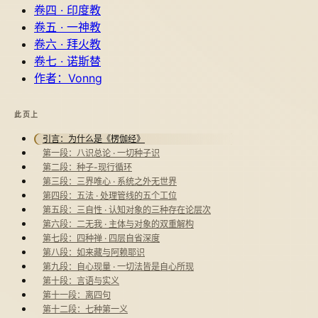
卷四 · 印度教
卷五 · 一神教
卷六 · 拜火教
卷七 · 诺斯替
作者：Vonng
此页上
引言：为什么是《楞伽经》
第一段：八识总论 · 一切种子识
第二段：种子-现行循环
第三段：三界唯心 · 系统之外无世界
第四段：五法 · 处理管线的五个工位
第五段：三自性 · 认知对象的三种存在论层次
第六段：二无我 · 主体与对象的双重解构
第七段：四种禅 · 四层自省深度
第八段：如来藏与阿赖耶识
第九段：自心现量 · 一切法皆是自心所现
第十段：言语与实义
第十一段：离四句
第十二段：七种第一义