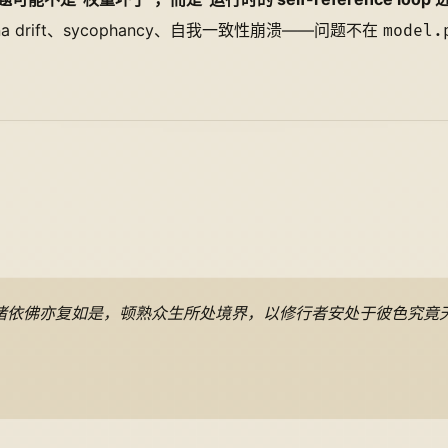
drift、sycophancy、自我一致性崩溃——问题不在
model.
诸依佛亦复如是，顿熟众生所处境界，以修行者安处于彼色究竟