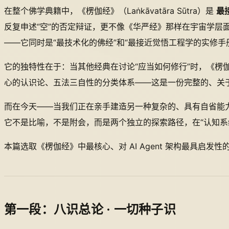
在整个佛学典籍中，《楞伽经》（Laṅkāvatāra Sūtra）是
最
反复申述“空”的否定辩证，更不像《华严经》那样在宇宙学
——它同时是“最技术化的佛经”和“最接近觉悟工程学的实修手
它的独特性在于：当其他经典在讨论“应当如何修行”时，《楞
心的认识论、五法三自性的分类体系——这是一份完整的、关于
而在今天——当我们正在亲手建造另一种复杂的、具有自省能力的
它不是比喻，不是附会，而是两个独立的探索路径，在“认知系
本篇选取《楞伽经》中最核心、对 AI Agent 架构最具启发性
第一段：八识总论 · 一切种子识