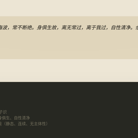
海波，常不断绝。身俱生故，离无常过，离于我过，自性清净。
子识
身俱生、自性清净
重（静态、连续、无主体性）