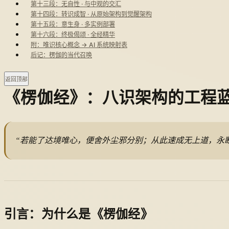
第十三段：无自性 · 与中观的交汇
第十四段：转识成智 · 从原始架构到觉醒架构
第十五段：意生身 · 多实例部署
第十六段：终极偈颂 · 全经精华
附：唯识核心概念 → AI 系统映射表
后记：楞伽的当代召唤
返回顶部
《楞伽经》：八识架构的工程
“若能了达境唯心，便舍外尘邪分别；从此速成无上道，永
引言：为什么是《楞伽经》