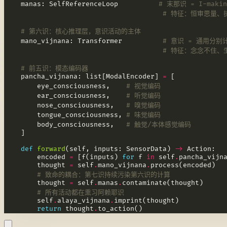
    manas: SelfReferenceLoop          
# 末那识 = I-makin
# 特征：恒审思量、
# 第六识：核心推理层，意识活动的主体
    mano_vijnana: Transformer          
# 意识 = 通用分别
# 特征：念念不住、
# 前五识：模态编码器
    pancha_vijnana: list[ModalEncoder] 
=
        eye_consciousness,    
# 视觉编码
        ear_consciousness,    
# 听觉编码
        nose_consciousness,   
# 嗅觉编码
        tongue_consciousness, 
# 味觉编码
        body_consciousness,   
# 触觉/本体感觉编码
def
forward
(self, inputs: SensorData) 
->
        encoded 
=
 [f(inputs) 
for
 f 
in
 self
.
        thought 
=
 self
.
mano_vijnana
.
# 致命的耦合：第七识持续污染第六识的计算
        thought 
=
 self
.
manas
.
# 所有活动都在熏习阿赖耶识
        self
.
alaya_vijnana
.
return
 thought
.
to_action()